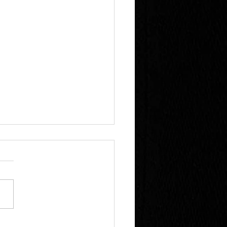
r eGym Trainingszirkel
t vollbracht! Der brandneue
Trainingszirkel steht. 14
e, um euren Körper zu
en. Neu dabei: die Squat
ine und der...