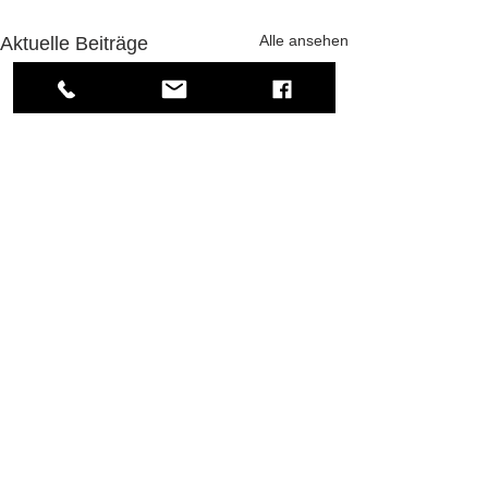
Alle ansehen
Aktuelle Beiträge
Neuer eGym
Trainingszirkel
Es ist vollbracht! D