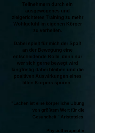
Teilnehmern durch ein
ausgewogenes und
zielgerichtetes Training zu mehr
Wohlgefühl im eigenen Körper
zu verhelfen.
Dabei spielt für mich der Spaß
an der Bewegung eine
entscheidende Rolle, denn nur
wer sich gerne bewegt wird
langfristig dabei bleiben und die
positiven Auswirkungen eines
fitten Körpers spüren.
"Lachen ist eine körperliche Übung
von größtem Wert für die
Gesundheit." Aristoteles
- Physiotherapeutin