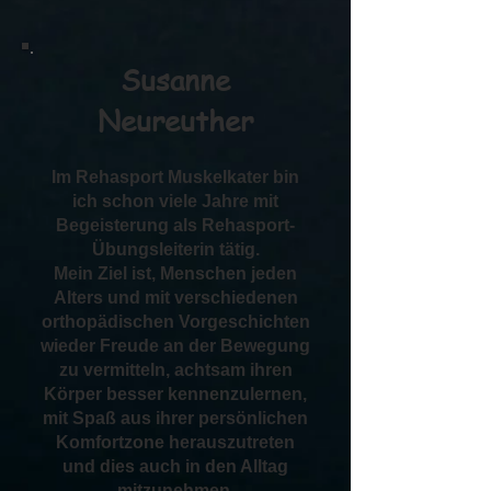
Susanne
Neureuther
Im Rehasport Muskelkater bin
ich schon viele Jahre mit
Begeisterung als Rehasport-
Übungsleiterin tätig.
Mein Ziel ist, Menschen jeden
Alters und mit verschiedenen
orthopädischen Vorgeschichten
wieder Freude an der Bewegung
zu vermitteln, achtsam ihren
Körper besser kennenzulernen,
mit Spaß aus ihrer persönlichen
Komfortzone herauszutreten
und dies auch in den Alltag
mitzunehmen.