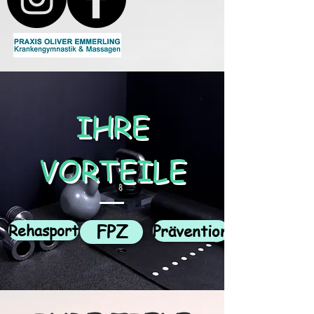
IHRE
VORTEILE
Rehasport​
FPZ
Prävention