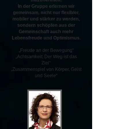
In der Gruppe erlernen wir
gemeinsam, nicht nur flexibler,
mobiler und stärker zu werden,
sondern schöpfen aus der
Gemeinschaft auch mehr
Lebensfreude und Optimismus.
„Freude an der Bewegung“
„Achtsamkeit: Der Weg ist das
Ziel“
„Zusammenspiel von Körper, Geist
und Seele“