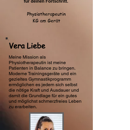
für deinen Fortschritt.
Physiotherapeutin
KG am Gerät
Vera Liebe
Meine Mission als
Physiotherapeutin ist meine
Patienten in Balance zu bringen.
Moderne Trainingsgeräte und ein
gezieltes Gymnastikprogramm
ermöglichen es jedem sich selbst
die nötige Kraft und Ausdauer und
damit die Grundlage für ein gutes
und möglichst schmerzfreies Leben
zu erarbeiten.