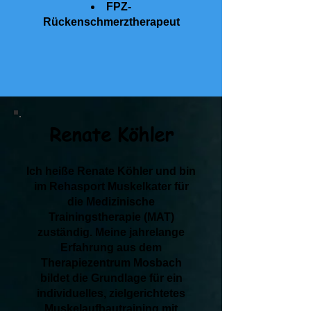
FPZ-
Rückenschmerztherapeut
Renate Köhler
Ich heiße Renate Köhler und bin
im Rehasport Muskelkater für
die Medizinische
Trainingstherapie (MAT)
zuständig. Meine jahrelange
Erfahrung aus dem
Therapiezentrum Mosbach
bildet die Grundlage für ein
individuelles, zielgerichtetes
Muskelaufbautraining mit