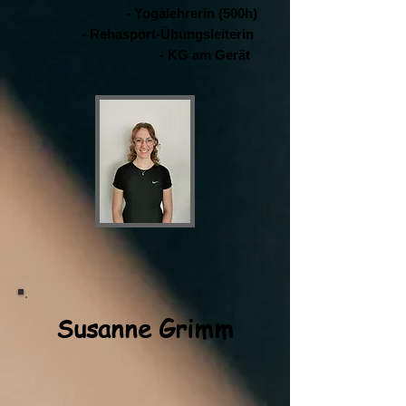
- Yogalehrerin (500h)
- Rehasport-Übungsleiterin
- KG am Gerät
Susanne Grimm