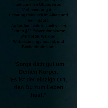
funktionellen Übungen zur
Verbesserung der
Leistungsfähigkeit im Alltag und
beim Sport.
Außerdem biete ich seit vielen
Jahren §20 Präventionskurse,
wie Nordic Walking,
Wirbelsäulengymnastik und
Beckenboden an.
"Sorge dich gut um
Deinen Körper.
Es ist der einzige Ort,
den Du zum Leben
hast."