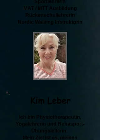
Sportlehrerin
MAT / MTT Ausbildung
Rückenschullehrerin
Nordic Walking Instruktorin
Kim Leber
Ich bin Physiotherapeutin,
Yogalehrerin und Rehasport-
Übungsleiterin.
Mein Ziel ist es, meinen