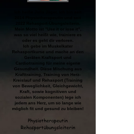
Ich heiße Julia Jäger, ich bin seit
2014 Physiotherapeutin und seit
2022 Rehasport-Übungsleiterin.
Mein Motto ist "Use it or lose it",
was so viel heißt wie, trainiere es
oder es geht dir verloren.
Ich gebe im Muskelkater
Rehasportkurse und mache an den
Geräten Kraftsport und
Cardiotraining für meine eigene
Gesundheit. Diese Mischung aus
Krafttraining, Training von Herz-
Kreislauf und Rehasport (Training
von Beweglichkeit, Gleichgewicht,
Kraft, sowie kognitiven und
sozialen Komponenten) lege ich
jedem ans Herz, um so lange wie
möglich fit und gesund zu bleiben!
Physiotherapeutin
Rehasportübungsleiterin