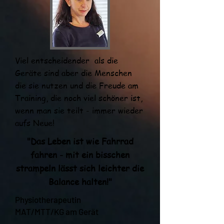
Viel entscheidender als die
Geräte sind aber die Menschen
die sie nutzen und die Freude am
Training, die noch viel schöner ist,
wenn man sie teilt - immer wieder
aufs Neue!
"Das Leben ist wie Fahrrad
fahren - mit ein bisschen
strampeln lässt sich leichter die
Balance halten!"
Physiotherapeutin
MAT/MTT/KG am Gerät