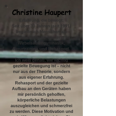
Christine Haupert
Erfahrung, die bewegt:
Seit über 30 Jahren (seit 1991)
begleite ich Menschen als
leidenschaftliche Trainerin für
Wirbelsäulengymnastik,
Figurtraining und Rehasport.
​Ich weiß genau, wie wichtig
gezielte Bewegung ist – nicht
nur aus der Theorie, sondern
aus eigener Erfahrung.
Rehasport und der gezielte
Aufbau an den Geräten haben
mir persönlich geholfen,
körperliche Belastungen
auszugleichen und schmerzfrei
zu werden. Diese Motivation und