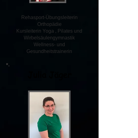
Rehasport-Übungsleiterin
Orthopädie
Kursleiterin Yoga , Pilates und
Wirbelsäulengymnastik
Wellness- und
Gesundheitstrainerin
Julia Jäger