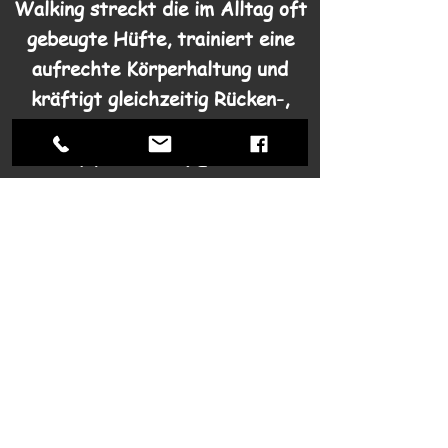
Walking streckt die im Alltag oft
gebeugte Hüfte, trainiert eine
aufrechte Körperhaltung und
kräftigt gleichzeitig Rücken-,
Schulter-, Bein- und
Gesäßmuskulatur. Es ist das
perfekte Training für Sie, wenn
Sie sich gelenkschonend bewegen
wollen, Ihre Ausdauer verbessern
wollen oder Trainingseinsteiger
sind.
Dieser Kurs ist für alle
naturbegeisterten Menschen, die
sich gerne bei Wind und Wetter