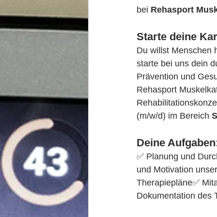
bei 
Rehasport Musk
Starte deine Kar
Du willst Menschen h
starte bei uns dein 
Prävention und Ges
Rehasport Muskelkat
Rehabilitationskonze
(m/w/d) im Bereich 
S
Deine Aufgaben
✅ Planung und Durc
und Motivation unser
Therapiepläne✅ Mita
Dokumentation des T