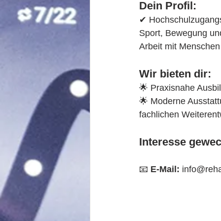
Dein Profil:
✔ Hochschulzugangsb
Sport, Bewegung und
Arbeit mit Menschen
Wir bieten dir:
🌟 Praxisnahe Ausbi
🌟 Moderne Ausstatt
fachlichen Weiteren
Interesse gewec
📧 
E-Mail:
 info@reh