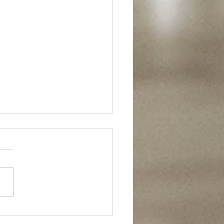
r eGym Trainingszirkel
t vollbracht! Der brandneue
Trainingszirkel steht. 14
e, um euren Körper zu
en. Neu dabei: die Squat
ine und der...