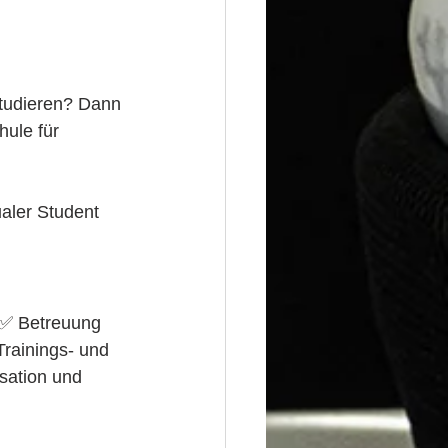
studieren? Dann 
ule für 
aler Student 
n✅ Betreuung 
Trainings- und 
sation und 