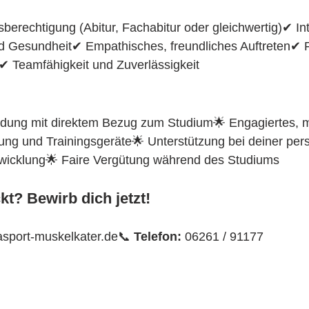
erechtigung (Abitur, Fachabitur oder gleichwertig)✔ In
 Gesundheit✔ Empathisches, freundliches Auftreten✔ F
✔ Teamfähigkeit und Zuverlässigkeit
ldung mit direktem Bezug zum Studium🌟 Engagiertes, m
ung und Trainingsgeräte🌟 Unterstützung bei deiner per
twicklung🌟 Faire Vergütung während des Studiums
kt? Bewirb dich jetzt!
asport-muskelkater.de📞 
Telefon:
 06261 / 91177